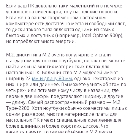
Если ваш ПК довольно-таки маленький и в нем уже
установлена видеокарта, то у нас плохие новости.
Если же на вашем современном настольном
компьютере есть достаточно места и свободный слот,
то диски такого типа являются одними из самых
быстрых и доступных (например, Intel Optane 900p),
но потребляют много энергии.
M.2: диски типа M.2 очень популярные и стали
стандартом для тонких ноутбуков, однако вы можете
найти их и на многих материнских платах для
настольных ПК. Большинство M.2 моделей имеют
ширину 22
мм и длину 80 мм
, однако некоторые из
них шире или длиннее. Вы можете узнать об этом по
четырех- или пятизначному числу в названии, где
первые две цифры представляют ширину, а другие
— длину. Самый распространенный размер — M.2
Type-2280. Хотя ноутбуки обычно совместимы лишь с
одним размером, многие материнские платы для
настольных ПК имеют специальные крепления для
более длинных и более коротких дисков. Что
касается памяти, то самые объёмные M.2 диски