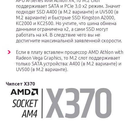
APU A-Series или Athlon X4, то М.2 слот
поддерживает SATA и PCIe 3.0 x2 режим. Значит
подходят SSD A400 (в М.2 варианте) и UV500 (в
М.2 варианте) и быстрые SSD Kingston A2000,
KC2000 и KC2500. Но учтите, что шина обмена
данными ограничена х2, а сами SSD могут
работать на х4. В следствие чего вы не
достигните максимальной заявленной скорости.
Если в плату вставлен процессор AMD Athlon with
Radeon Vega Graphics, то М.2 слот поддерживает
только SATA устройства: A400 (в М.2 варианте) и
UV500 (в М.2 варианте).
Чипсет X370