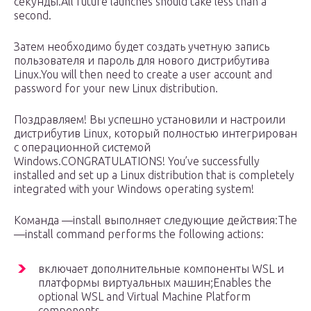
секунды.All future launches should take less than a
second.
Затем необходимо будет создать учетную запись
пользователя и пароль для нового дистрибутива
Linux.You will then need to create a user account and
password for your new Linux distribution.
Поздравляем! Вы успешно установили и настроили
дистрибутив Linux, который полностью интегрирован
с операционной системой
Windows.CONGRATULATIONS! You’ve successfully
installed and set up a Linux distribution that is completely
integrated with your Windows operating system!
Команда —install выполняет следующие действия:The
—install command performs the following actions:
включает дополнительные компоненты WSL и
платформы виртуальных машин;Enables the
optional WSL and Virtual Machine Platform
components