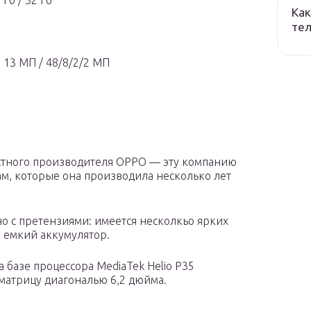
Гб / 32 Гб
Как
тел
 13 МП / 48/8/2/2 МП
стного производителя OPPO — эту компанию
м, которые она производила несколько лет
но с претензиями: имеется несколкьо ярких
е емкий аккумулятор.
 базе процессора MediaTek Helio P35
 матрицу диагональю 6,2 дюйма.