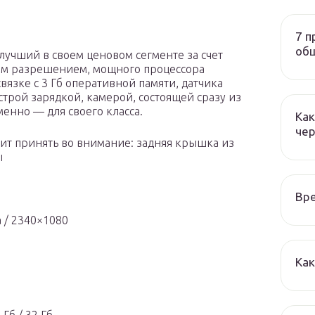
7 п
общ
лучший в своем ценовом сегменте за счет
им разрешением, мощного процессора
вязке с 3 Гб оперативной памяти, датчика
строй зарядкой, камерой, состоящей сразу из
менно — для своего класса.
Как
че
оит принять во внимание: задняя крышка из
ы
Вре
 / 2340×1080
Как