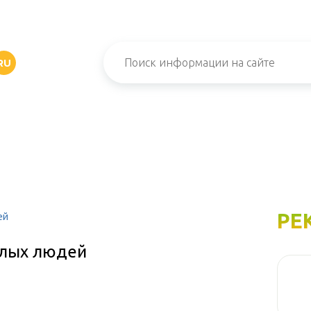
RU
РЕ
ей
илых людей