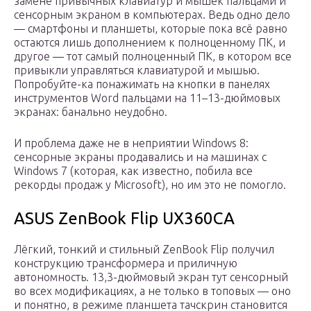
замене привычных клавиатур и мышек пальцами и
сенсорным экраном в компьютерах. Ведь одно дело
— смартфоны и планшеты, которые пока всё равно
остаются лишь дополнением к полноценному ПК, и
другое — тот самый полноценный ПК, в котором все
привыкли управляться клавиатурой и мышью.
Попробуйте-ка понажимать на кнопки в панелях
инструментов Word пальцами на 11–13-дюймовых
экранах: банально неудобно.
И проблема даже не в неприятии Windows 8:
сенсорные экраны продавались и на машинах с
Windows 7 (которая, как известно, побила все
рекорды продаж у Microsoft), но им это не помогло.
ASUS ZenBook Flip UX360CA
Лёгкий, тонкий и стильный ZenBook Flip получил
конструкцию трансформера и приличную
автономность. 13,3-дюймовый экран тут сенсорный
во всех модификациях, а не только в топовых — оно
и понятно, в режиме планшета тачскрин становится