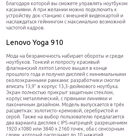
благодаря которой вы сможете управлять ноутбуком
касаниями. А при желании можно подключить к
устройству док-станцию с внешней видеокартой и
наслаждаться геймингом с максимально возможной
частотой кадров.
Lenovo Yoga 910
Мода на безрамочность набирает обороты и среди
ноутбуков. Тонкий и попросту красивый
флагманский лэптоп Lenovo вышел в конце
прошлого года и получил дисплей с минимальными
околоэкранными рамками: разработчики смогли
вписать 13,9” в корпус 13,3-дюймового ноутбука.
Экран полностью прикрыт защитным стеклом,
корпус металлический, с прямыми линиями и
лаконичным дизайном. Модель выпускается в трёх
расцветках: золотисто-кремовой, серебристой и
серой. Также на выбор пользователю предлагается
два варианта дисплея с IPS-матрицей: разрешением
1920 х1080 или 3840 х 2160 точек, оба с сенсорным
слоем, который распознает до 10 нажатий