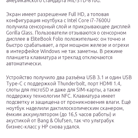
американского стандарта MIL-STD-810G.
Экран имеет разрешение Full HD, а топовая
конфигурация ноутбука с Intel Core i7-7600U
получила сенсорный слой и прикрывающее дисплей
Gorilla Glass. Пользователи отзываются о сенсорном
дисплее в EliteBook Folio положительно: он точно и
быстро срабатывает, а при мощном железе и огрехи
в интерфейсе Windows не так заметны. В режиме
планшета клавиатура и трекпад отключаются
автоматически.
Устройство получило два разъёма USB 3.1 и один USB
Type-C с поддержкой Thunderbolt, порт HDMI 1.4,
слоты для microSD и даже для SIM-карты, а также
поддержку технологии NFC. Клавиатура имеет
подсветку и защищена от проникновения влаги. Ещё
ноутбук наделили дактилоскопическим сканером,
ёмким аккумулятором (до 16,5 часов работы) и
акустикой от Bang & Olufsen, так что ультрабук
бизнес-класс у HP снова удался.