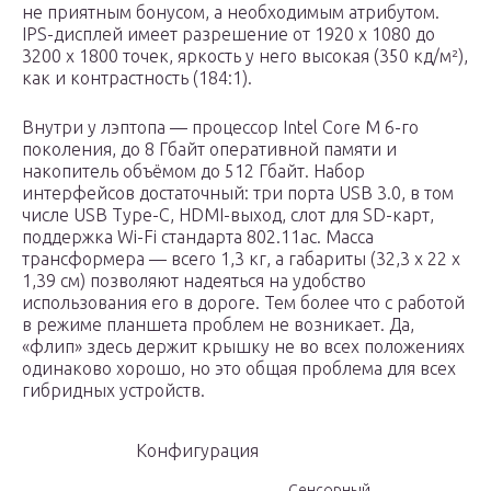
не приятным бонусом, а необходимым атрибутом.
IPS-дисплей имеет разрешение от 1920 х 1080 до
3200 x 1800 точек, яркость у него высокая (350 кд/м²),
как и контрастность (184:1).
Внутри у лэптопа — процессор Intel Core M 6-го
поколения, до 8 Гбайт оперативной памяти и
накопитель объёмом до 512 Гбайт. Набор
интерфейсов достаточный: три порта USB 3.0, в том
числе USB Type-C, HDMI-выход, слот для SD-карт,
поддержка Wi-Fi стандарта 802.11ac. Масса
трансформера — всего 1,3 кг, а габариты (32,3 x 22 x
1,39 см) позволяют надеяться на удобство
использования его в дороге. Тем более что с работой
в режиме планшета проблем не возникает. Да,
«флип» здесь держит крышку не во всех положениях
одинаково хорошо, но это общая проблема для всех
гибридных устройств.
Конфигурация
Сенсорный