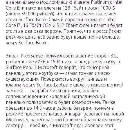
а за начальную модификацию в цвете Platinum с Intel
Core i5 и накопителем на 128 Гбайт просят 1000 $
(около 59 000 рублей), что в три раза меньше, чем
стоит Surface Book. Самый дорогой вариант с Intel
Core i7, 16 Гбайт ОЗУ и 512 Гбайт флеш-памяти будет
стоить в два раза дороже. Понятно, что в российских
реалиях цены всё равно будут выше, но не больше,
чем у Surface Book.
Экран PixelSense получил соотношение сторон 3:2,
разрешение 2256 x 1504 пикс. и поддержку стилуса
Surface Pen. В Microsoft говорят, что сенсорная
панель у этого ноутбука — самая тонкая из всех
существующих. Поверхность вокруг тачпада и
клавиатуры у Surface Laptop отделана искусственной
замшей — разработчики решили, что без
соприкосновения с холодной металлической
панелью пользователю будет комфортней. Также
обещают до 14,5 часов работы батареи, причём в
режиме просмотра видео. Аппарат работает на новой
Windows S, адресованной больше образовательному
сектору — вообще, в Microsoft планировали этот