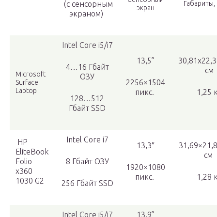
(с сенсорным
Габариты,
экран
экраном)
Intel Core i5/i7
13,5”
30,81х22,3
4…16 Гбайт
см
Microsoft
ОЗУ
2256×1504
Surface
Laptop
пикс.
1,25 
128…512
Гбайт SSD
Intel Core i7
HP
13,3″
31,69×21,
EliteBook
см
Folio
8 Гбайт ОЗУ
1920×1080
x360
пикс.
1,28 
1030 G2
256 Гбайт SSD
Intel Core i5/i7
13,9”