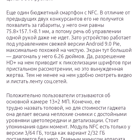
Еще один бюджетный смартфон с NFC. В отличие от
предыдущих двух конкурсантов его не получится
похвалить за габариты, у него они равны
75.8×157.1×8.1 мм, а потому речь об управлении
одной рукой даже не идет. Зато устройство работает
под управлением свежей версии Android 9.0 Pie,
максимально похожей на чистую. Экран тут большой
— диагональ у него 6.26 дюймов. Да, разрешение
HD+ на нем приводит к пикселизации шрифтов при
пристальном рассмотрении, но это вынужденная
жертва. Тем не менее на нем удобно смотреть видео
и листать ленту соц.сетей.
Положительно пользователи отзываются об
основной камере 13+2 МП. Конечно, ее
трудно назвать топовой, но для стоимости гаджета
она делает весьма неплохие снимки с достойными
уровнями цветопередачи и детализации. Стоит
упоминания один момент. Модуль NFC есть только у
версии 3/64 ГБ, тогда как вариант 2/32 ГБ
поставляется без него. Главным минусом аппарата