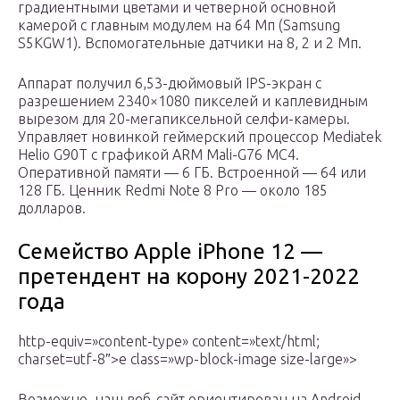
градиентными цветами и четверной основной
камерой с главным модулем на 64 Мп (Samsung
S5KGW1). Вспомогательные датчики на 8, 2 и 2 Мп.
Аппарат получил 6,53-дюймовый IPS-экран с
разрешением 2340×1080 пикселей и каплевидным
вырезом для 20-мегапиксельной селфи-камеры.
Управляет новинкой геймерский процессор Mediatek
Helio G90T с графикой ARM Mali-G76 MC4.
Оперативной памяти — 6 ГБ. Встроенной — 64 или
128 ГБ. Ценник Redmi Note 8 Pro — около 185
долларов.
Семейство Apple iPhone 12 —
претендент на корону 2021-2022
года
http-equiv=»content-type» content=»text/html;
charset=utf-8″>e class=»wp-block-image size-large»>
Возможно, наш веб-сайт ориентирован на Android,